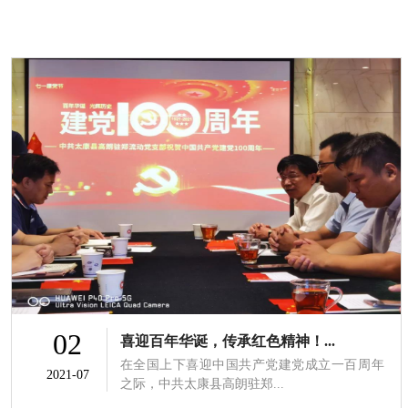
02
喜迎百年华诞，传承红色精神！...
在全国上下喜迎中国共产党建党成立一百周年
2021-07
之际，中共太康县高朗驻郑...