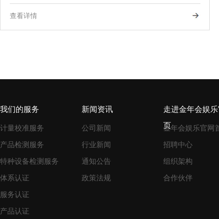
查看详情
我们的服务
新闻资讯
走进金年会娱乐
页
计量校准服务
公司新闻
金年会娱乐官网
产品检测服务
行业新闻
招聘中心
特种设备检测服务
通知公告
组织架构
体系认证
政策法规
合作伙伴
服务认证
产品认证