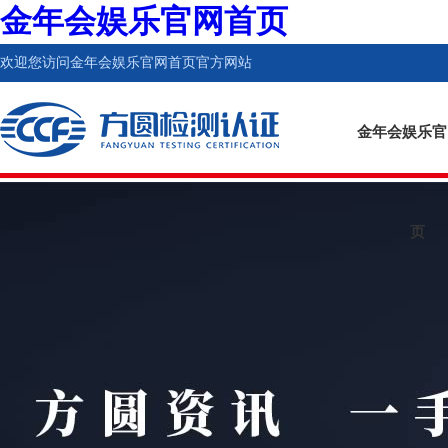
金年会娱乐官网首页
欢迎您访问金年会娱乐官网首页官方网站
金年会娱乐官
页