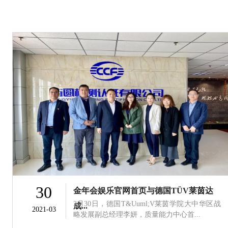
30
金年会娱乐官网首页与德国TÜV莱茵达
3月30日，德国T&Uuml;V莱茵学院大中华区战
成...
2021-03
略发展副总经理李妍，质量能力中心首...