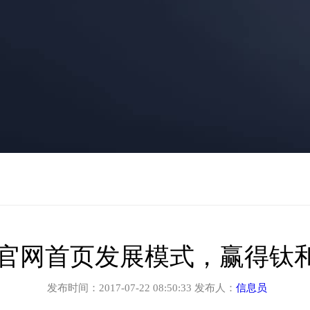
官网首页发展模式，赢得钛
发布时间：2017-07-22 08:50:33 发布人：
信息员