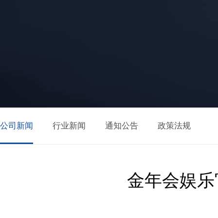
公司新闻
行业新闻
通知公告
政策法规
金年会娱乐