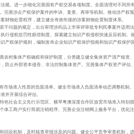
套法规。进一步细化完善国有产权交易各项制度。全面清理对不同所
完善涉企产权保护案件的申诉、复查、再审等机制。推动涉产权冤错案件
法机关涉案财物处置程序，建立健全有效衔接的涉案财物处置制度体系。
律若干问题的规定，出台审理涉药品上市审评审批专利民事案件适用
侵权惩罚性赔偿制度。探索建立知识产权侵权快速反应机
知识产权保护规则，编制发布企业知识产权保护指南和知识产权保护
权制度改革试点，完善农村集体产权确权和保护制度，分类建立健全集体资产
产，防止外部资本侵吞、非法控制集体资产。完善集体产权资产评估
有市场准入性质的负面清单。健全市场准入负面清单动态调整机制。建立覆
估标准并开展综合评估。
主义先行示范区、横琴粤澳深度合作区放宽市场准入特别措施
上市企业、个体工商户实行简易注销程序。完善企业注销网上服务平台，
。
理和回应机制，及时核查举报涉及的问题。健全公平竞争审查机制，