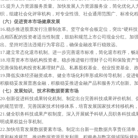
15.提升人力资源服务质量。加快发展人力资源服务业，简
织，组建社会化评审机构，对专业性强、社会通用范围广、标准化程度高的职
（六）促进资本市场健康发展
16.稳步推进股票发行注册制改革。坚守金年会板定位，突出“硬
点相匹配的投资者适当性制度，鼓励和规范上市公司现金分红。加强资
出。坚持对违法违规行为零容忍，确保金融改革行稳致远。
17.建立常态化退市机制。进一步完善退市标准，简化退市
18.培育资本市场机构投资者。稳步推进银行理财子公司和保险资产管
完善保险机构投资私募理财产品、私募股权基金、创业投资基金、政府
19.降低实体经济融资成本。健全市场化利率形成和传
积极稳妥发展普惠金融，积极稳妥推进金融产品和服务方式创新。加
（七）发展知识、技术和数据要素市场
20.创新促进科技成果转化机制。制定出台完善科技成果
的规范管理。完善国家技术转移体系，培育发展国家技术转移机构
21.健全职务科技成果产权制度。深入开展赋予科研人员职
明成果权益分享机制。
22.加快培育发展数据要素市场。制定出台新一批数据共享责任清
度和标准规范，推动数据资源开发利用。积极参与数字领域国际