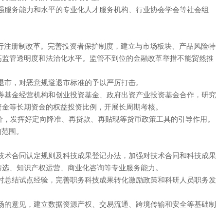
备较强服务能力和水平的专业化人才服务机构、行业协会学会等社会组
发行注册制改革。完善投资者保护制度，建立与市场板块、产品风险特
明度和法治化水平。监管不到位的金融改革举措不能贸然推
市，对恶意规避退市标准的予以严厉打击。
营机构和创业投资基金、政府出资产业投资基金合作，研究
险资金等长期资金的权益投资比例，开展长周期考核。
合理定价，发挥好定向降准、再贷款、再贴现等货币政策工具的引导作用。
物范围。
订发布技术合同认定规则及科技成果登记办法，加强对技术合同和科技成果
筛选、知识产权运营、商业化咨询等专业服务能力。
。适时总结试点经验，完善职务科技成果转化激励政策和科研人员职务发
市场的意见，建立数据资源产权、交易流通、跨境传输和安全等基础制