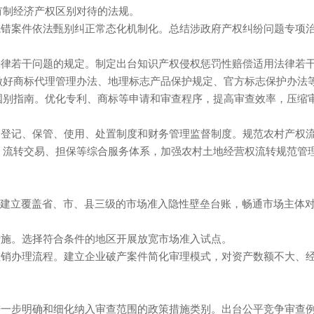
有制经济产权区别对待的法规。
依法甄别纠正常态化机制化。总结涉政府产权纠纷问题专项
法律若干问题的规定。制定出台知识产权侵权惩罚性赔偿适用法律若
制。做好商标代理管理办法、地理标志产品保护规定、官方标志保护办法
国别指南。优化专利、商标等申请和审查程序，提高审查效率，压缩
清产核资、登记、保管、使用、处置制度和财务管理监督制度。规范农村产权
、流转交易、担保等综合服务体系，加强农村土地经营权流转规范管
盖省、市、县三级的市场准入隐性壁垒台账，畅通市场主体
。选择符合条件的地区开展放宽市场准入试点。
优化注销办理流程。建立企业破产案件简化审理模式，对资产数额不大、
进一步明确和细化纳入审查范围的政策措施类别。出台公平竞争审查