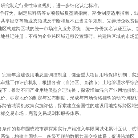
时调整机制。研究制定行业性审查规则，进一步细化认定标准。
争行为。制定原料药等专项领域反垄断指南、豁免制度适用指南
共享经济等新业态领域反垄断和反不正当竞争规制。完善涉企
各地区构建跨区域的统一市场准入服务系统，统一身份实名认证互认
记注册，不得为企业跨区域迁移设置障碍。构建跨区域的
，完善年度建设用地总量调控制度，健全重大项目用地保障机制，实施“
地审批工作评价机制，根据各省（自治区、直辖市）土地管理水平综
下，推动不同产业用地类型合理转换，探索增加混合产业用
地价、标定地价的制定与发布制度，形成与市场价格挂钩的动态调整
指标跨省域调剂政策实施评估，探索建立全国性的建设用地指标跨区
耕地指标交易市场，完善交易规则和服务体系。
具备条件的都市圈或城市群探索实行户籍准入年限同城化累计互认，
统，构建全国统一、多级互联的数据共享交换体系，促进跨地区、跨