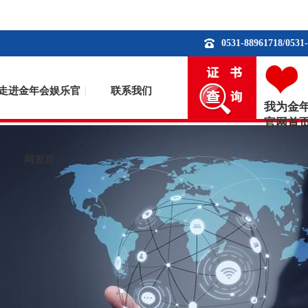
0531-88961718/0531
走进金年会娱乐官
联系我们
|
我为金
官网首
网首页