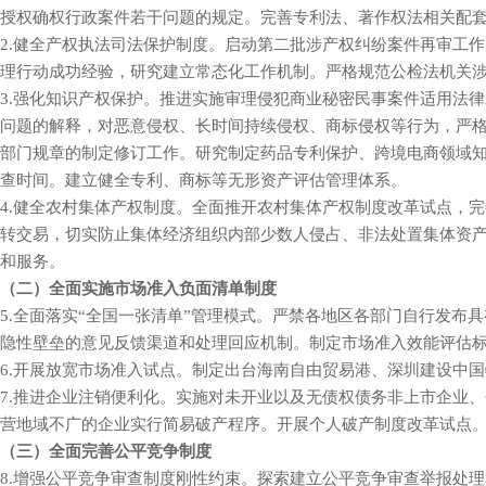
授权确权行政案件若干问题的规定。完善专利法、著作权法相关配
2.健全产权执法司法保护制度。启动第二批涉产权纠纷案件再审工作。
理行动成功经验，研究建立常态化工作机制。严格规范公检
3.强化知识产权保护。推进实施审理侵犯商业秘密民事案件适用法
问题的解释，对恶意侵权、长时间持续侵权、商标侵权等行为，严格执行
部门规章的制定修订工作。研究制定药品专利保护、跨境电商领域
查时间。建立健全专利、商标等无形资产评估管理体系。
4.健全农村集体产权制度。全面推开农村集体产
转交易，切实防止集体经济组织内部少数人侵占、非法处置集体资
和服务。
（二）全面实施市场准入负面清单制度
5.全面落实“全国一张清单”管理模式。严禁各地区各部门自行发布具
隐性壁垒的意见反馈渠道和处理回应机制。制定市场准入效能评
6.开展放宽市场准入试点。制定出台海南自由贸易港、深圳建设中国特色社会
7.推进企业注销便利化。实施对未开业以及无债权债务非
营地域不广的企业实行简易破产程序。开展个人破产制度改革试点
（三）全面完善公平竞争制度
8.增强公平竞争审查制度刚性约束。探索建立公平竞争审查举报处