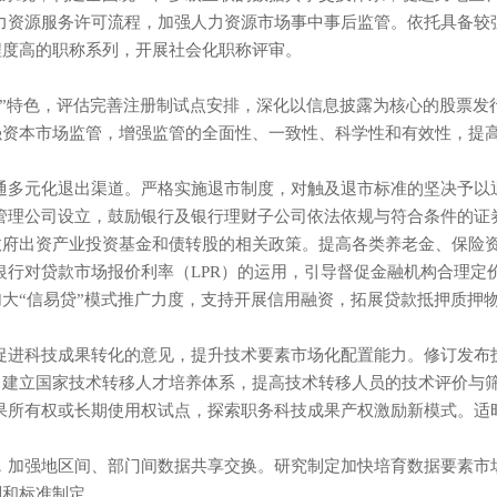
化优化人力资源服务许可流程，加强人力资源市场事中事后监管。依托具
称系列，开展社会化职称评审。
科技”特色，评估完善注册制试点安排，深化以信息披露为核心的股票
本市场监管，增强监管的全面性、一致性、科学性和有效性，提高监管透
程序，畅通多元化退出渠道。严格实施退市制度，对触及退市标准的坚决予以退
理公司设立，鼓励银行及银行理财子公司依法依规与符合条件的证券基金经
出资产业投资基金和债转股的相关政策。提高各类养老金、保
导机制，促进银行对贷款市场报价利率（LPR）的运用，引导督促金融机构
大“信易贷”模式推广力度，支持开展信用融资，拓展贷款抵押质押
评价机制、促进科技成果转化的意见，提升技术要素市场化配置能力。修
，建立国家技术转移人才培养体系，提高技术转移人员的技术评价与
务科技成果所有权或长期使用权试点，探索职务科技成果产权激励新模式
单，加强地区间、部门间数据共享交换。研究制定加快培育数据要素
规则和标准制定。