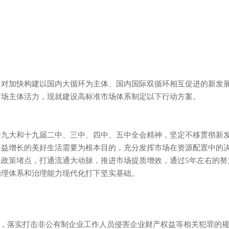
加快构建以国内大循环为主体、国内国际双循环相互促进的新
体活力，现就建设高标准市场体系制定以下行动方案。
十九大和十九届二中、三中、四中、五中全会精神，坚定不移贯彻新
日益增长的美好生活需要为根本目的，充分发挥市场在资源配置中的
政策堵点，打通流通大动脉，推进市场提质增效，通过5年左右的努
国家治理体系和治理能力现代化打下坚实基础。
修正案（十一），落实打击非公有制企业工作人员侵害企业财产权益等相