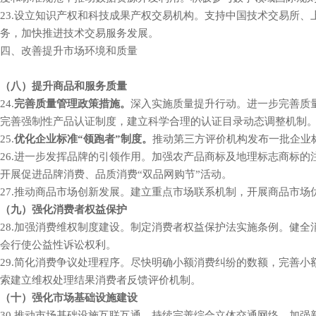
23.设立知识产权和科技成果产权交易机构。支持中国技术
务，加快推进技术交易服务发展。
四、改善提升市场环境和质量
（八）提升商品和服务质量
24.
完善质量管理政策措施。
深入实施质量提升行动。进
完善强制性产品认证制度，建立科学合理的认证目录动态调整机制
25.
优化企业标准“领跑者”制度。
推动第三方评价机构发布一批企业标
26.进一步发挥品牌的引领作用。加强农产品商标及地理标志商标
开展促进品牌消费、品质消费“双品网购节”活动。
27.推动商品市场创新发展。建立重点市场联系机制，开展商品市场优化升级
（九）强化消费者权益保护
28.加强消费维权制度建设。制定消费者权益保护法实施条例。健全消
会行使公益性诉讼权利。
29.简化消费争议处理程序。尽快明确小额消费纠纷的数额，完善小额
索建立维权处理结果消费者反馈评价机制。
（十）强化市场基础设施建设
30.推动市场基础设施互联互通。持续完善综合