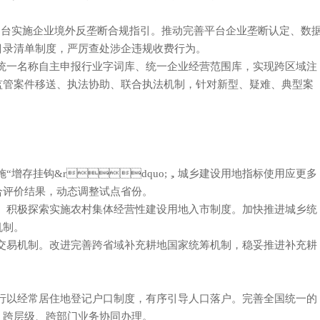
，出台实施企业境外反垄断合规指引。推动完善平台企业垄断认定、数
收费目录清单制度，严厉查处涉企违规收费行为。
、统一名称自主申报行业字词库、统一企业经营范围库，实现跨区域注
市场监管案件移送、执法协助、联合执法机制，针对新型、疑难、典型案
增存挂钩&rdquo;，城乡建设用地指标使用应更多
合评价结果，动态调整试点省份。
地供给。积极探索实施农村集体经营性建设用地入市制度。加快推进城乡统
机制。
域交易机制。改进完善跨省域补充耕地国家统筹机制，稳妥推进补充耕
试行以经常居住地登记户口制度，有序引导人口落户。完善全国统一的
层级、跨部门业务协同办理。