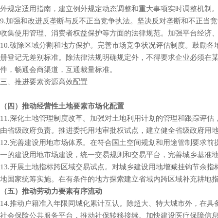
外规定适用指南，建立例外规定动态调整和重大事项实
9.加强和改进反垄断与反不正当竞争执法。坚决反对垄断和不正当竞
收集使用管理、消费者权益保护等方面的法律规范。加强平台经济、
10.破除区域分割和地方保护。完善市场竞争状况评估制度。鼓励
册登记无差别标准。除法律法规明确规定外，不得要求企业必须在某地登
件，畅通会商渠道，互通裁量标准。
三、推进要素资源高效配置
（四）推动经营性土地要素市场化配置
11.深化土地管理制度改革。加强对土地利用计划的管理和跟踪评估
由省级政府负责。推进委托用地审批权试点，建立健全省级政府用
12.完善建设用地市场体系。在符合国土空间规划和用途管制要求前提
一的建设用地市场建设，统一交易规则和交易平台，完善城乡基准
13.开展土地指标跨区域交易试点。对城乡建设用地增减挂钩节余
地国家统筹实施。在有条件的地方探索建立省域内跨区域补充
（五）推动劳动力要素有序流动
14.推动户籍准入年限同城化累计互认。除超大、特大城市外，在
社会保险公共服务平台，推动社保转移接续。加快建设医疗保障信息系