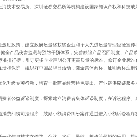
交易所、上海技术交易所、深圳证券交易所等机构建设国家知识产
一步完善质量激励政策，建立政府质量奖获奖企业和个人先进质量管理经验
。健全产品伤害监测与预防干预体系，完善缺陷产品召回制度、产品
准排行榜，引导更多企业声明公开更高质量的标准。修订企业标
的注册和保护。组织好中国品牌日活动，健全集体商标、证明商标注
专项行动，培育一批商品经营特色突出、产业链供应链服务功能强大、
费者公益诉讼制度，探索建立消费者集体诉讼制度，在诉讼程序、庭审过
消费纠纷司法程序，鼓励小额消费纠纷案件通过进入小额诉
立体交通网络。加强新一代信息技术在铁路、公路、水运、民航、邮政等领域