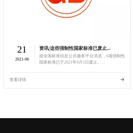
21
资讯|这些强制性国家标准已废止...
据全国标准信息公共服务平台消息，6项强制性
2021-06
国家标准已于2021年6月1日废止。...
查看详情