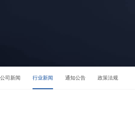
公司新闻
行业新闻
通知公告
政策法规