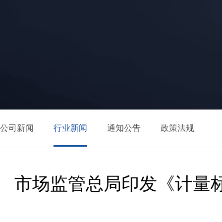
公司新闻
行业新闻
通知公告
政策法规
市场监管总局印发《计量