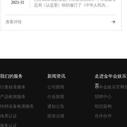
2021-11
总局（认监委）组织修订了《中华人民共...
查看详情
我们的服务
新闻资讯
走进金年会娱乐
页
计量校准服务
公司新闻
金年会娱乐官网
产品检测服务
行业新闻
招聘中心
特种设备检测服务
通知公告
组织架构
体系认证
政策法规
合作伙伴
服务认证