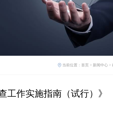
当前位置：
首页
>
新闻中心
>
检查工作实施指南（试行）》