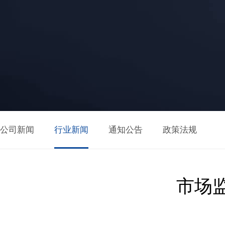
公司新闻
行业新闻
通知公告
政策法规
市场