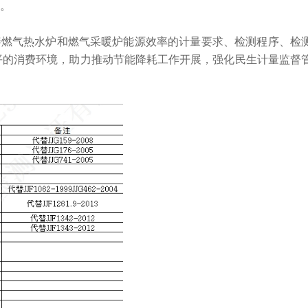
础。
燃气热水炉和燃气采暖炉能源效率的计量要求、检测程序、检
平的消费环境，助力推动节能降耗工作开展，强化民生计量监督