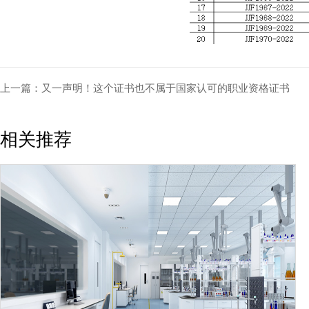
上一篇：
又一声明！这个证书也不属于国家认可的职业资格证书
相关推荐