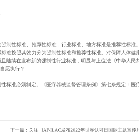
复。
国家标准分为强制性标准、推荐性标准，行业标准、地方标准是推荐性标准
械标准按照其效力分为强制性标准和推荐性标准。对保障人体健
续在发布新的强制性行业标准，明显与上位法《中华人民
自愿执行？
。强制性标准必须制定。《医疗器械监督管理条例》第七条规定：医
下一篇：
关注 | IAF/ILAC发布2022年世界认可日国际主题宣传