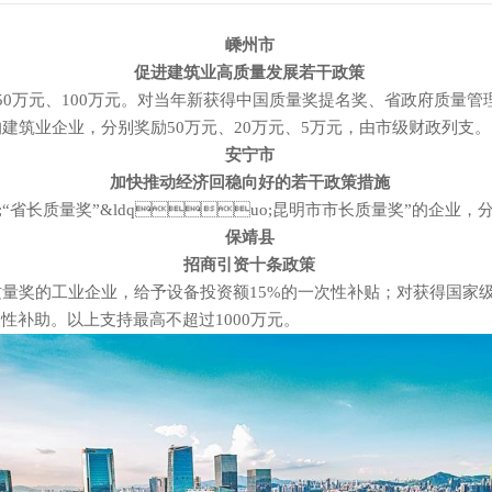
嵊州市
促进建筑业高质量发展若干政策
元、100万元。对当年新获得中国质量奖提名奖、省政府质量管理创新奖
建筑业企业，分别奖励50万元、20万元、5万元，由市级财政列支
安宁市
加快推动经济回稳向好的若干政策措施
“省长质量奖”&ldquo;昆明市市长质量奖”的企业，分
保靖县
招商引资十条政策
量奖的工业企业，给予设备投资额15%的一次性补贴；对获得国家级
助。以上支持最高不超过1000万元。