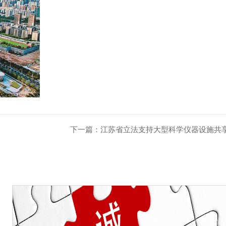
下一篇：
江苏省立法支持大型科学仪器设施共