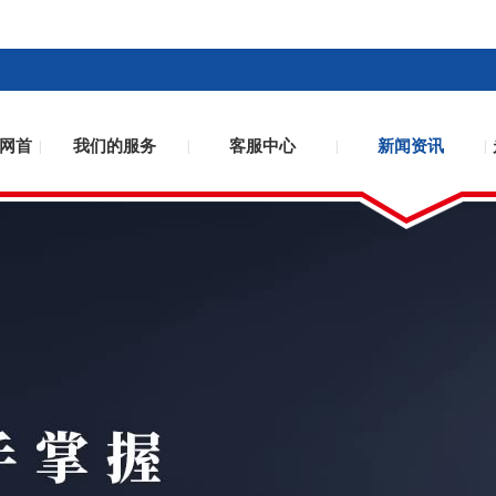
网首
我们的服务
客服中心
新闻资讯
|
|
|
|