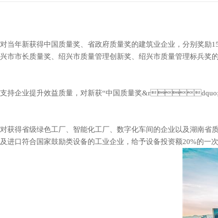
对当年新获得中国质量奖、省政府质量奖的建筑业企业，分别奖励150万
兴市市长质量奖、绍兴市质量管理创新奖、绍兴市质量管理标兵奖的
支持企业提升效益质量，对新获“中国质量奖&rdquo;
对获得省级绿色工厂、智能化工厂、数字化车间的企业以及湖南省质
及进口符合国家鼓励类设备的工业企业，给予设备投资额20%的一次性补