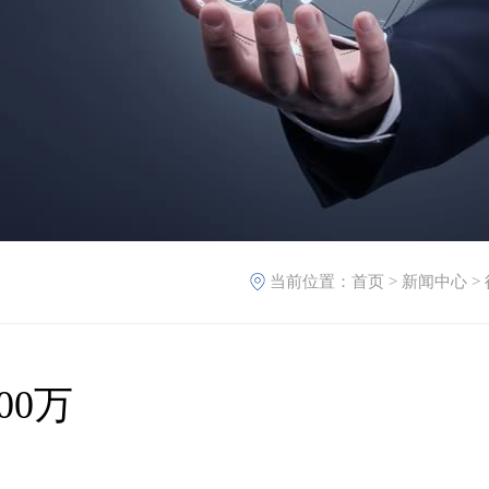
当前位置：
首页
>
新闻中心
>
00万