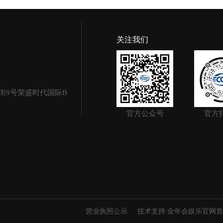
关注我们
街9号荣盛时代国际B
官方公众号
官方
营业执照公示
技术支持:金年会娱乐官网首